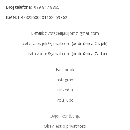
Broj telefona:
099 847 8865
IBAN:
HR2823600001102459962
E-mail:
zivotscelijakijom@gmail.com
celivita.osijek@gmail.com
(podružnica Osijek)
celivita.zadar@gmail.com
(podružnica Zadar)
Facebook
Instagram
LinkedIn
YouTube
Uvjeti korištenja
Obavijest o privatnosti