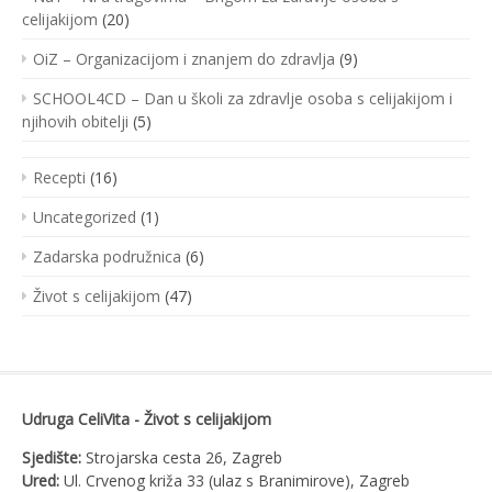
celijakijom
(20)
OiZ – Organizacijom i znanjem do zdravlja
(9)
SCHOOL4CD – Dan u školi za zdravlje osoba s celijakijom i
njihovih obitelji
(5)
Recepti
(16)
Uncategorized
(1)
Zadarska podružnica
(6)
Život s celijakijom
(47)
Udruga CeliVita - Život s celijakijom
Sjedište:
Strojarska cesta 26, Zagreb
Ured:
Ul. Crvenog križa 33 (ulaz s Branimirove), Zagreb