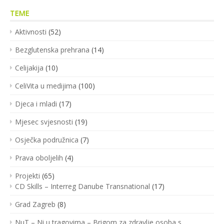
TEME
Aktivnosti
(52)
Bezglutenska prehrana
(14)
Celijakija
(10)
CeliVita u medijima
(100)
Djeca i mladi
(17)
Mjesec svjesnosti
(19)
Osječka podružnica
(7)
Prava oboljelih
(4)
Projekti
(65)
CD Skills – Interreg Danube Transnational
(17)
Grad Zagreb
(8)
NuT – Ni u tragovima – Brigom za zdravlje osoba s