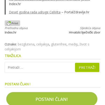
Index.hr
Deset godina rada udruge CeliVita
– PortalZdravlje.hr
Nastavi
Prethodna objava
Sljedeća objava
Index.hr
Hrvatski liječnički zbor
s
čitanjem
Oznake:
bezglutena
,
celijakija
,
glutenfree
,
mediji
,
život s
celijakijom
TRAŽILICA
Pretraži:
POSTANI ČLAN !