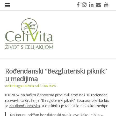
Skoči
Facebook
Instagram
LinkedIn
Mail
You
na
sadržaj
CeliVita
Život s celijakijom
Rođendanski “Bezglutenski piknik”
u medijima
od
Udruga Celivita
od
12.06.2024.
8.6.2024. sa našim članovima proslavili smo naš 10.rođendan
nazvavši to druženje “Bezglutenski piknik”. Sponzor piknika bio
je
Kaufland Hrvatska
, a o pikniku je izvjestilo nekoliko medija:
Na Jarunu održan bezglutenski piknik, evo kako je bilo
–