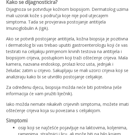
Kako se dijagnosticira?
Dijagnoza se potvrđuje kožnom biopsijom. Dermatolog uzima
mali uzorak kože s područja koje nije pod utjecajem
simptoma. Tada se provjerava postojanje antitijela
Imunoglobulin A (IgA).
Ako se potvrdi postojanje antitijela, kožna biopsija je pozitivna
i dermatolog bi vas trebao uputiti gastroenterologu koji će vas
testirati na celijakiju primjenom krvnih testova na antitijela i
biopsijom crijeva, postupkom koji traži oštećenje crijeva. Mala
kamera, nazvana endoskop, prolazi kroz usta, jednjak i
želudac zatim u crijevo. Sakupljaju se mali uzorci crijeva koji se
analiziraju kako bi se utvrdilo postojanje celijakije.
Za određenu djecu, biopsija možda neće biti potrebna (više
informacija će vam pružiti liječnik).
Iako možda nemate nikakvih crijevnih simptoma, možete imati
oštećenje crijeva koja su povezana s celijakijom.
Simptomi
osip koji se najčešće pojavljuje na laktovima, koljenima,
ramenima, stražnjici i licu, ali može biti na bilo kojem