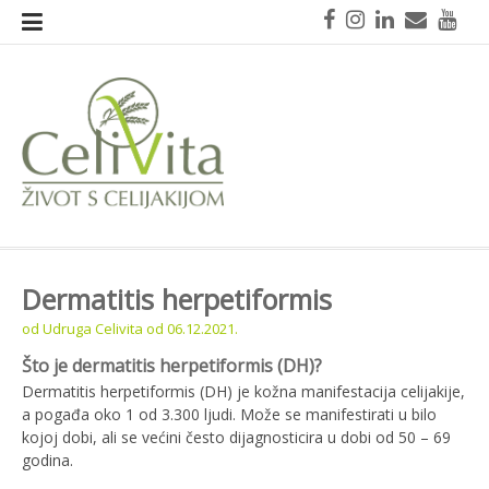
Skoči
Facebook
Instagram
LinkedIn
Mail
You
na
sadržaj
CeliVita
Život s celijakijom
Dermatitis herpetiformis
od
Udruga Celivita
od
06.12.2021.
Što je dermatitis herpetiformis (DH)?
Dermatitis herpetiformis (DH) je kožna manifestacija celijakije,
a pogađa oko 1 od 3.300 ljudi. Može se manifestirati u bilo
kojoj dobi, ali se većini često dijagnosticira u dobi od 50 – 69
godina.