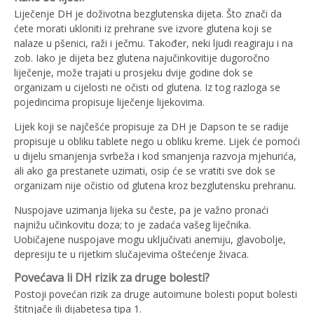
Liječenje DH je doživotna bezglutenska dijeta. Što znači da
ćete morati ukloniti iz prehrane sve izvore glutena koji se
nalaze u pšenici, raži i ječmu. Također, neki ljudi reagiraju i na
zob. Iako je dijeta bez glutena najučinkovitije dugoročno
liječenje, može trajati u prosjeku dvije godine dok se
organizam u cijelosti ne očisti od glutena. Iz tog razloga se
pojedincima propisuje liječenje lijekovima.
Lijek koji se najčešće propisuje za DH je Dapson te se radije
propisuje u obliku tablete nego u obliku kreme. Lijek će pomoći
u dijelu smanjenja svrbeža i kod smanjenja razvoja mjehurića,
ali ako ga prestanete uzimati, osip će se vratiti sve dok se
organizam nije očistio od glutena kroz bezglutensku prehranu.
Nuspojave uzimanja lijeka su česte, pa je važno pronaći
najnižu učinkovitu doza; to je zadaća vašeg liječnika.
Uobičajene nuspojave mogu uključivati ​​anemiju, glavobolje,
depresiju te u rijetkim slučajevima oštećenje živaca.
Povećava li DH rizik za druge bolesti
?
Postoji povećan rizik za druge autoimune bolesti poput bolesti
štitnjače ili dijabetesa tipa 1.