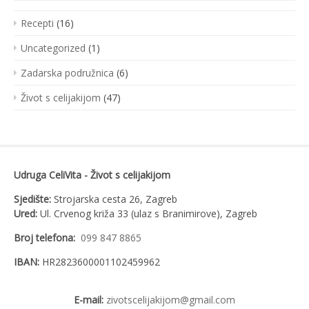
Recepti
(16)
Uncategorized
(1)
Zadarska podružnica
(6)
Život s celijakijom
(47)
Udruga CeliVita - Život s celijakijom
Sjedište:
Strojarska cesta 26, Zagreb
Ured:
Ul. Crvenog križa 33 (ulaz s Branimirove), Zagreb
Broj telefona:
099 847 8865
IBAN:
HR2823600001102459962
E-mail:
zivotscelijakijom@gmail.com