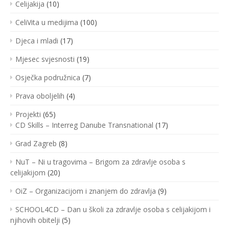
Celijakija
(10)
CeliVita u medijima
(100)
Djeca i mladi
(17)
Mjesec svjesnosti
(19)
Osječka podružnica
(7)
Prava oboljelih
(4)
Projekti
(65)
CD Skills – Interreg Danube Transnational
(17)
Grad Zagreb
(8)
NuT – Ni u tragovima – Brigom za zdravlje osoba s
celijakijom
(20)
OiZ – Organizacijom i znanjem do zdravlja
(9)
SCHOOL4CD – Dan u školi za zdravlje osoba s celijakijom i
njihovih obitelji
(5)