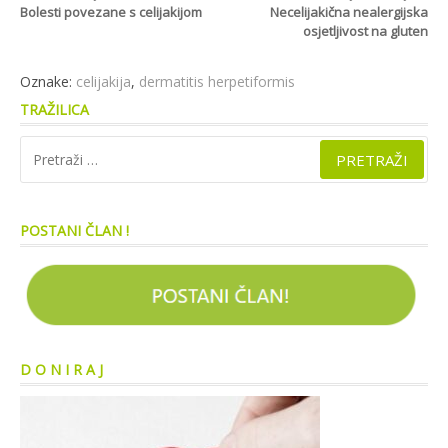
Nastavi
Bolesti povezane s celijakijom
Necelijakična nealergijska
s
osjetljivost na gluten
čitanjem
Oznake:
celijakija
,
dermatitis herpetiformis
TRAŽILICA
Pretraži:
POSTANI ČLAN !
D O N I R A J