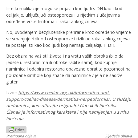
Iste komplikacije mogu se pojaviti kod ljudi s DH kao i kod
celijakije, uključujući osteoporozu i u rijetkim slučajevima
određene vrste limfoma ili raka tankog crijeva.
No, uvođenjem bezglutenske prehrane kroz određeno vrijeme
se smanjuje rizik od osteoporoze i rizik od raka tankog crijeva
te postaje isti kao kod ljudi koji nemaju celijakiju ili DH.
Bez obzira na vaš stil života i na vrstu vaših obroka (bilo da
jedete u restoranima ili obroke radite sami), kod kupnje
namirnica i odabira restorana obavezno obratite pozornost na
pouzdane simbole koji znače da namirnice / jela ne sadrže
gluten.
Izvor:
https://www.coeliac.org.uk/information-and-
support/coeliac-disease/dermatitis-herpetiformis/
. U slučaju
nedoumica, konzultirajte originalni članak ili liječnika.
Članak je informativnog karaktera i nije namijenjen u svrhu
liječenja.
Prethodna objava
Sljedeća objava