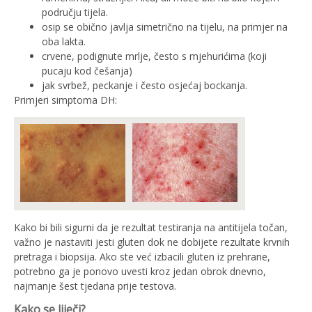
području tijela.
osip se obično javlja simetrično na tijelu, na primjer na
oba lakta.
crvene, podignute mrlje, često s mjehurićima (koji
pucaju kod češanja)
jak svrbež, peckanje i često osjećaj bockanja.
Primjeri simptoma DH:
Kako bi bili sigurni da je rezultat testiranja na antitijela točan,
važno je nastaviti jesti gluten dok ne dobijete rezultate krvnih
pretraga i biopsija. Ako ste već izbacili gluten iz prehrane,
potrebno ga je ponovo uvesti kroz jedan obrok dnevno,
najmanje šest tjedana prije testova.
Kako se liječi?