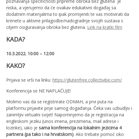
poznavanja specifičnosti pripreme obroka bez glutena je
niska, a vjerujemo da će ovakav edukativni događaj sa
dodatnim materijalima to ipak promijeniti te vas motivirati da
krenete u aktivne prilagodbe/nadogradnje svojih sustava s
ciljem osiguravanja obroka bez glutena.
Link na kratki film
KADA?
10.3.2022. 10:00 – 12:00
KAKO?
Prijava se vrši na linku:
https://glutenfree.collectivibe.com/
.
Konferencija se NE NAPLAĆUJE!
Molimo vas da se registrirate ODMAH, a prvi puta na
platformu prijavite prije samog događanja. Čeka vas uzbudljiv i
zanimljiv virtualni svijet! Napominjemo da je registracija na
engleskom jeziku (unos imena, prezimena, mail adrese i
lozinke), iako je
sama konferencija na lokalnim jezicima 4
partnera (pa tako i na hrvatskom)
. Ako trebate pomoć oko