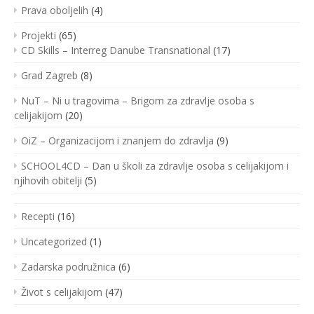
Prava oboljelih
(4)
Projekti
(65)
CD Skills – Interreg Danube Transnational
(17)
Grad Zagreb
(8)
NuT – Ni u tragovima – Brigom za zdravlje osoba s
celijakijom
(20)
OiZ – Organizacijom i znanjem do zdravlja
(9)
SCHOOL4CD – Dan u školi za zdravlje osoba s celijakijom i
njihovih obitelji
(5)
Recepti
(16)
Uncategorized
(1)
Zadarska podružnica
(6)
Život s celijakijom
(47)