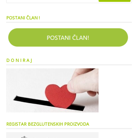
POSTANI ČLAN !
D O N I R A J
REGISTAR BEZGLUTENSKIH PROIZVODA