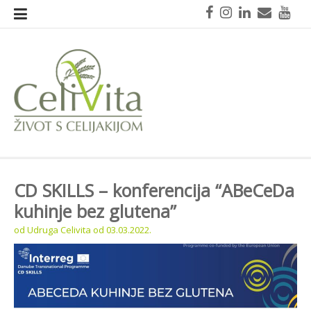
Skoči
Facebook
Instagram
LinkedIn
Mail
You
na
sadržaj
CeliVita
Život s celijakijom
CD SKILLS – konferencija “ABeCeDa
kuhinje bez glutena”
od
Udruga Celivita
od
03.03.2022.