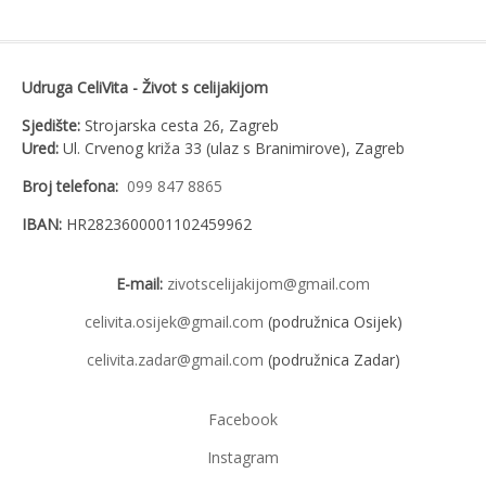
Udruga CeliVita - Život s celijakijom
Sjedište:
Strojarska cesta 26, Zagreb
Ured:
Ul. Crvenog križa 33 (ulaz s Branimirove), Zagreb
Broj telefona:
099 847 8865
IBAN:
HR2823600001102459962
E-mail:
zivotscelijakijom@gmail.com
celivita.osijek@gmail.com
(podružnica Osijek)
celivita.zadar@gmail.com
(podružnica Zadar)
Facebook
Instagram