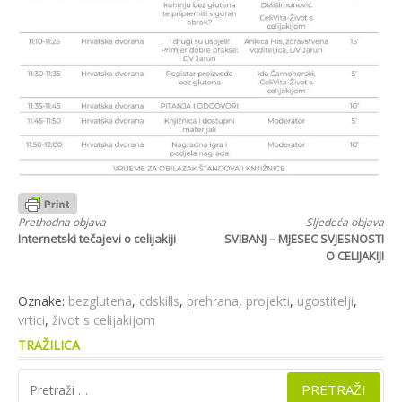
Nastavi
Prethodna objava
Sljedeća objava
Internetski tečajevi o celijakiji
SVIBANJ – MJESEC SVJESNOSTI
s
O CELIJAKIJI
čitanjem
Oznake:
bezglutena
,
cdskills
,
prehrana
,
projekti
,
ugostitelji
,
vrtici
,
život s celijakijom
TRAŽILICA
Pretraži: