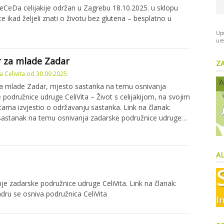
BeCeDa celijakije održan u Zagrebu 18.10.2025. u sklopu
e ikad željeli znati o životu bez glutena – besplatno u
Upu
ure
 za mlade Zadar
Z
 Celivita
od
30.09.2025.
a mlade Zadar, mjesto sastanka na temu osnivanja
 podružnice udruge CeliVita – Život s celijakijom, na svojim
icama izvjestio o održavanju sastanka. Link na članak:
sastanak na temu osnivanja zadarske podružnice udruge…
AL
je zadarske podružnice udruge CeliVita. Link na članak:
Zadru se osniva podružnica CeliVita