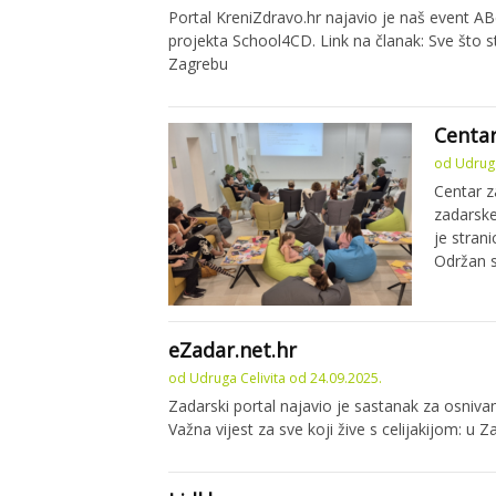
Portal KreniZdravo.hr najavio je naš event A
projekta School4CD. Link na članak: Sve što st
Zagrebu
Centar
od
Udruga
Centar z
zadarske
je stran
Održan 
eZadar.net.hr
od
Udruga Celivita
od
24.09.2025.
Zadarski portal najavio je sastanak za osnivan
Važna vijest za sve koji žive s celijakijom: u 