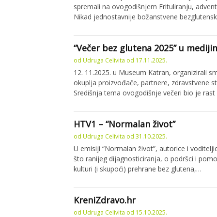
spremali na ovogodišnjem Frituliranju, advent
Nikad jednostavnije božanstvene bezglutenske
“Večer bez glutena 2025” u mediji
od
Udruga Celivita
od
17.11.2025.
12. 11.2025. u Museum Katran, organizirali s
okuplja proizvođače, partnere, zdravstvene str
Središnja tema ovogodišnje večeri bio je rast
HTV1 – “Normalan život”
od
Udruga Celivita
od
31.10.2025.
U emisiji “Normalan život”, autorice i voditel
što ranijeg dijagnosticiranja, o podršci i pom
kulturi (i skupoći) prehrane bez glutena,…
KreniZdravo.hr
od
Udruga Celivita
od
15.10.2025.