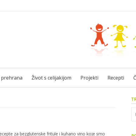
 prehrana
Život s celijakijom
Projekti
Recepti
Č
TR
Pre
ecepte za bezglutenske fritule i kuhano vino koje smo
PO