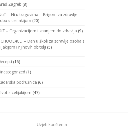
Grad Zagreb
(8)
NuT – Ni u tragovima – Brigom za zdravlje
oba s celijakijom
(20)
OiZ – Organizacijom i znanjem do zdravlja
(9)
SCHOOL4CD – Dan u školi za zdravlje osoba s
lijakijom i njihovih obitelji
(5)
Recepti
(16)
Uncategorized
(1)
Zadarska podružnica
(6)
Život s celijakijom
(47)
Uvjeti korištenja