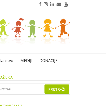
Facebook
Instagram
LinkedIn
Mail
YouTube
lanstvo
MEDIJI
DONACIJE
AŽILICA
traži:
STANI ČLAN !