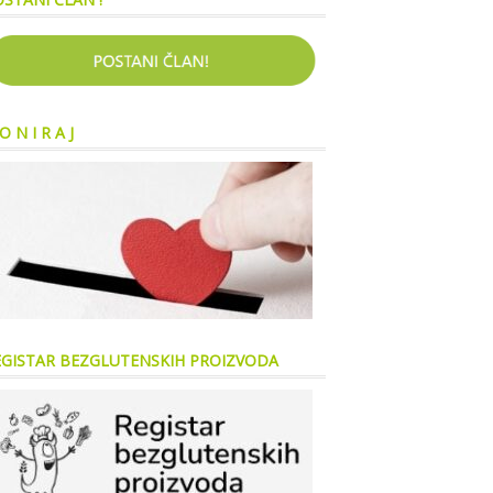
O N I R A J
EGISTAR BEZGLUTENSKIH PROIZVODA