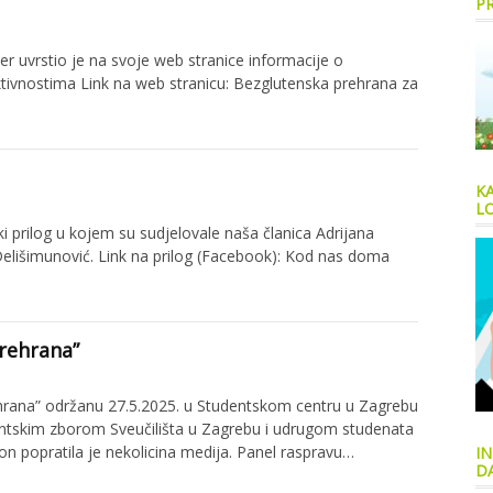
P
ner uvrstio je na svoje web stranice informacije o
ktivnostima Link na web stranicu: Bezglutenska prehrana za
K
LO
 prilog u kojem su sudjelovale naša članica Adrijana
 Delišimunović. Link na prilog (Facebook): Kod nas doma
rehrana”
hrana” održanu 27.5.2025. u Studentskom centru u Zagrebu
udentskim zborom Sveučilišta u Zagrebu i udrugom studenata
 popratila je nekolicina medija. Panel raspravu…
IN
D