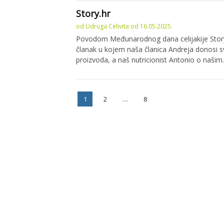
Story.hr
od
Udruga Celivita
od
16.05.2025.
Povodom Međunarodnog dana celijakije Story.
članak u kojem naša članica Andreja donosi sv
proizvoda, a naš nutricionist Antonio o naši
Paginacija
Stranica
Stranica
Stranica
1
2
…
8
objava