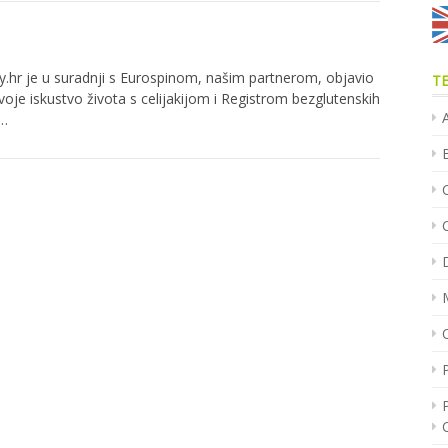
hr je u suradnji s Eurospinom, našim partnerom, objavio
T
oje iskustvo života s celijakijom i Registrom bezglutenskih
m…
C