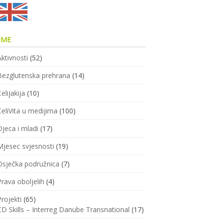
EME
Aktivnosti
(52)
Bezglutenska prehrana
(14)
elijakija
(10)
CeliVita u medijima
(100)
Djeca i mladi
(17)
Mjesec svjesnosti
(19)
Osječka podružnica
(7)
Prava oboljelih
(4)
Projekti
(65)
CD Skills – Interreg Danube Transnational
(17)