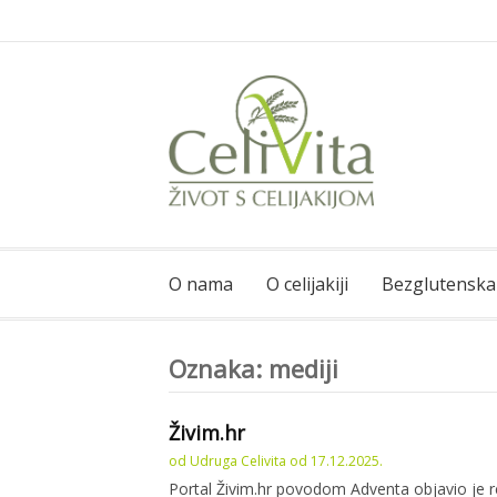
Skoči
na
sadržaj
CeliVita
Život s celijakijom
O nama
O celijakiji
Bezglutenska
Oznaka:
mediji
Živim.hr
od
Udruga Celivita
od
17.12.2025.
Portal Živim.hr povodom Adventa objavio je r