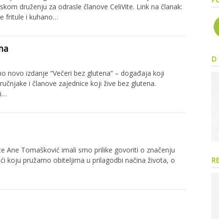
skom druženju za odrasle članove CeliVite. Link na članak:
 fritule i kuhano…
ma
D 
mo novo izdanje “Večeri bez glutena” – događaja koji
učnjake i članove zajednice koji žive bez glutena.
 i…
jice Ane Tomašković imali smo prilike govoriti o značenju
R
oći koju pružamo obiteljima u prilagodbi načina života, o