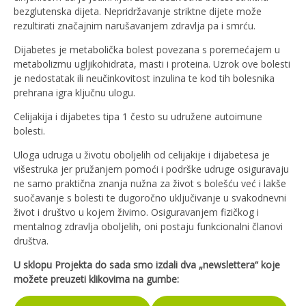
bezglutenska dijeta. Nepridržavanje striktne dijete može
rezultirati značajnim narušavanjem zdravlja pa i smrću.
Dijabetes je metabolička bolest povezana s poremećajem u
metabolizmu ugljikohidrata, masti i proteina. Uzrok ove bolesti
je nedostatak ili neučinkovitost inzulina te kod tih bolesnika
prehrana igra ključnu ulogu.
Celijakija i dijabetes tipa 1 često su udružene autoimune
bolesti.
Uloga udruga u životu oboljelih od celijakije i dijabetesa je
višestruka jer pružanjem pomoći i podrške udruge osiguravaju
ne samo praktična znanja nužna za život s bolešću već i lakše
suočavanje s bolesti te dugoročno uključivanje u svakodnevni
život i društvo u kojem živimo. Osiguravanjem fizičkog i
mentalnog zdravlja oboljelih, oni postaju funkcionalni članovi
društva.
U sklopu Projekta do sada smo izdali dva „newslettera“ koje
možete preuzeti klikovima na gumbe: