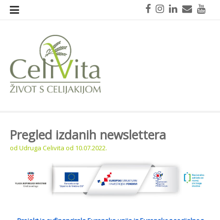
Skoči
Facebook
Instagram
LinkedIn
Mail
You
na
sadržaj
CeliVita
Život s celijakijom
Pregled izdanih newslettera
od
Udruga Celivita
od
10.07.2022.