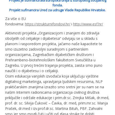
Projekt je sufinancirala Europska unija iz Europskog socijalnog
fonda.
Projekt sufinancira Ured za udruge Vlade Republike Hrvatske.
Za više o EU
fondovima:
https://strukturnifondovi.hr/
i
http://www.esf.hr/
Aktivnosti projekta „Organizacijom i znanjem do zdravlja
oboljelih od celijakije i dijabetesa“ odvijaju se u skladu s
planom i rasporedom projekta, jačamo naše kapacitete te
smo izuzetno zadovoljni suradnjom s partnerskim
organizacijama, Zagrebačkim dijabetičkim društvom i
Prehrambeno-biotehnološkim fakultetom Sveučilišta u
Zagrebu. U prvoj trećini trajanja projekta, zaista smo puno
naučili i o dijabetesu i o celijakiji.
Osim edukacija vanjskih izvođača koja uključuju vještine
digitalnog marketinga, upravljanja ljudskim resursima, NLP
praktičarskim znanjima izrazito smo sretni jer su nam se na
našim Internim radionicama organizacija civilnog društva
priključile i održale edukacije i prim.dr.sc. Zrinjka Mišak, dr.med,
prof. dr. sc. Silvija Čuković – Čavka, dr. med, prim.mr.sc. Manja
Prašek, dr.med i izv.prof.dr.sc. Martina Bituh, PBF. Zahvalni
smo jer smo mogli čuti i učiti od glasa struke te dobiti