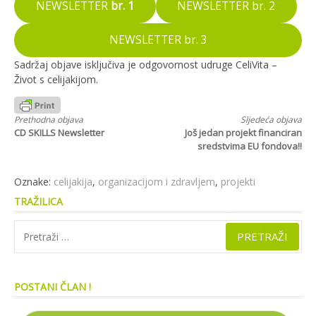
NEWSLETTER
br. 1
NEWSLETTER br. 2
NEWSLETTER br. 3
Sadržaj objave isključiva je odgovornost udruge CeliVita –
Život s celijakijom.
Nastavi
Prethodna objava
Sljedeća objava
CD SKILLS Newsletter
Još jedan projekt financiran
s
sredstvima EU fondova!!
čitanjem
Oznake:
celijakija
,
organizacijom i zdravljem
,
projekti
TRAŽILICA
Pretraži:
POSTANI ČLAN !