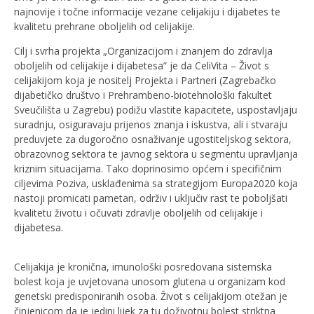
najnovije i točne informacije vezane celijakiju i dijabetes te
kvalitetu prehrane oboljelih od celijakije.
Cilj i svrha projekta „Organizacijom i znanjem do zdravlja
oboljelih od celijakije i dijabetesa” je da CeliVita – Život s
celijakijom koja je nositelj Projekta i Partneri (Zagrebačko
dijabetičko društvo i Prehrambeno-biotehnološki fakultet
Sveučilišta u Zagrebu) podižu vlastite kapacitete, uspostavljaju
suradnju, osiguravaju prijenos znanja i iskustva, ali i stvaraju
preduvjete za dugoročno osnaživanje ugostiteljskog sektora,
obrazovnog sektora te javnog sektora u segmentu upravljanja
kriznim situacijama. Tako doprinosimo općem i specifičnim
ciljevima Poziva, usklađenima sa strategijom Europa2020 koja
nastoji promicati pametan, održiv i uključiv rast te poboljšati
kvalitetu životu i očuvati zdravlje oboljelih od celijakije i
dijabetesa.
Celijakija je kronična, imunološki posredovana sistemska
bolest koja je uvjetovana unosom glutena u organizam kod
genetski predisponiranih osoba. Život s celijakijom otežan je
činjenicom da je jedini lijek za tu doživotnu bolest striktna