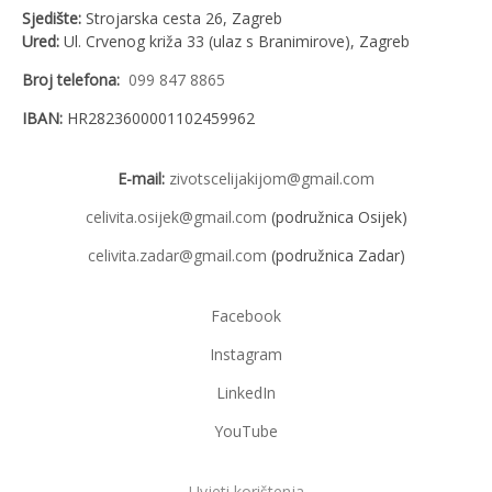
Sjedište:
Strojarska cesta 26, Zagreb
Ured:
Ul. Crvenog križa 33 (ulaz s Branimirove), Zagreb
Broj telefona:
099 847 8865
IBAN:
HR2823600001102459962
E-mail:
zivotscelijakijom@gmail.com
celivita.osijek@gmail.com
(podružnica Osijek)
celivita.zadar@gmail.com
(podružnica Zadar)
Facebook
Instagram
LinkedIn
YouTube
Uvjeti korištenja