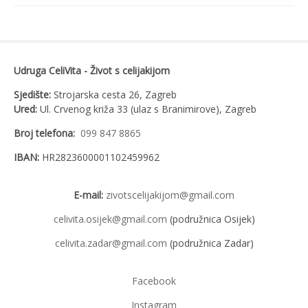
Udruga CeliVita - Život s celijakijom
Sjedište:
Strojarska cesta 26, Zagreb
Ured:
Ul. Crvenog križa 33 (ulaz s Branimirove), Zagreb
Broj telefona:
099 847 8865
IBAN:
HR2823600001102459962
E-mail:
zivotscelijakijom@gmail.com
celivita.osijek@gmail.com
(podružnica Osijek)
celivita.zadar@gmail.com
(podružnica Zadar)
Facebook
Instagram