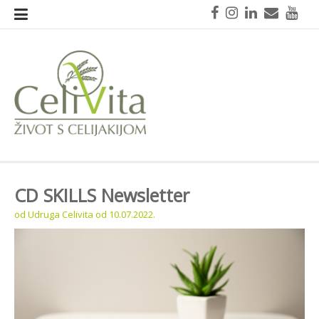
Skoči
Facebook
Instagram
LinkedIn
Mail
You
na
sadržaj
CeliVita
Život s celijakijom
CD SKILLS Newsletter
od
Udruga Celivita
od
10.07.2022.