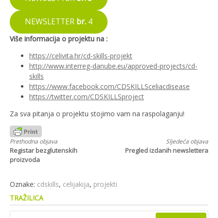
NEWSLETTER
br.
4
Više informacija o projektu na :
https://celivita.hr/cd-skills-projekt
http://www.interreg-danube.eu/approved-projects/cd-
skills
https://www.facebook.com/CDSKILLSceliacdisease
https://twitter.com/CDSKILLSproject
Za sva pitanja o projektu stojimo vam na raspolaganju!
Nastavi
Prethodna objava
Sljedeća objava
Registar bezglutenskih
Pregled izdanih newslettera
s
proizvoda
čitanjem
Oznake:
cdskills
,
celijakija
,
projekti
TRAŽILICA
Pretraži: