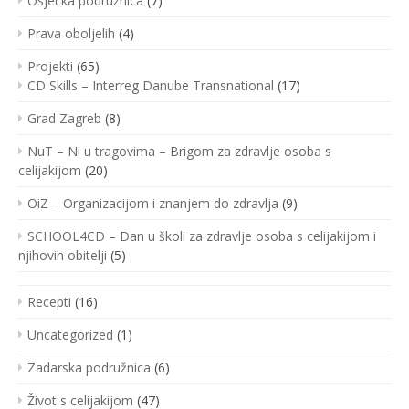
Osječka podružnica
(7)
Prava oboljelih
(4)
Projekti
(65)
CD Skills – Interreg Danube Transnational
(17)
Grad Zagreb
(8)
NuT – Ni u tragovima – Brigom za zdravlje osoba s
celijakijom
(20)
OiZ – Organizacijom i znanjem do zdravlja
(9)
SCHOOL4CD – Dan u školi za zdravlje osoba s celijakijom i
njihovih obitelji
(5)
Recepti
(16)
Uncategorized
(1)
Zadarska podružnica
(6)
Život s celijakijom
(47)