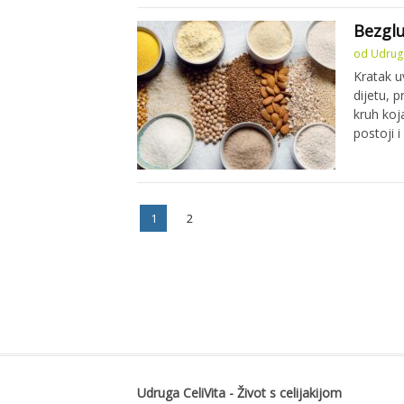
Bezgl
od
Udruga
Kratak u
dijetu, 
kruh koj
postoji i
Paginacija
Stranica
Stranica
1
2
objava
Udruga CeliVita - Život s celijakijom