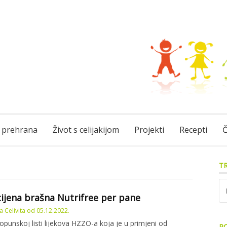
 prehrana
Život s celijakijom
Projekti
Recepti
Č
TR
Pre
ijena brašna Nutrifree per pane
 Celivita
od
05.12.2022.
punskoj listi lijekova HZZO-a koja je u primjeni od
PO