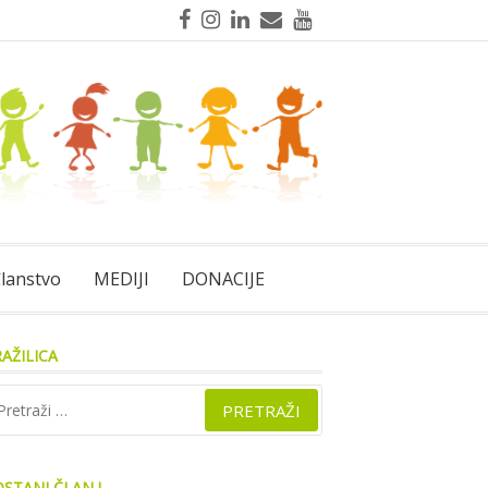
Facebook
Instagram
LinkedIn
Mail
YouTube
lanstvo
MEDIJI
DONACIJE
AŽILICA
traži:
STANI ČLAN !