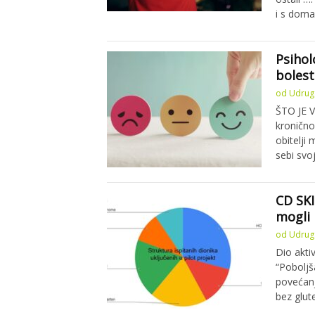
i s doma
Psihol
bolest
od
Udruga
ŠTO JE 
kronično
obitelji 
sebi svo
CD SKI
mogli 
od
Udruga
Dio akti
“Poboljš
povećanj
bez glut