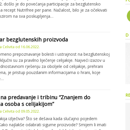
2. došlo je do povećanja participacije za bezglutensko
a recept Nutrifree per pane. Nažalost, bilo je za očekivati
bzirom na sva poskupljenja…
D 
ar bezglutenskih proizvoda
 Celivita
od
16.06.2022.
meno prepoznavanje bolesti i ustrajnost na bezglutenskoj
ključni su za pravilno liječenje celijakije. Najveći izazov u
dnostavnom rješenju za oboljele od celijakije, prehrani
ena, je pristup pouzdanim informacijama o hrani, koje
e…
R
na predavanje i tribinu “Znanjem do
ja osoba s celijakijom”
 Celivita
od
09.05.2022.
ijakija izlječiva? Što se dešava kada slučajno pojedem
Kako najlakše odabrati sigurne proizvode? Smijem li imati