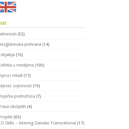
EME
Aktivnosti
(52)
Bezglutenska prehrana
(14)
elijakija
(10)
CeliVita u medijima
(100)
Djeca i mladi
(17)
Mjesec svjesnosti
(19)
Osječka podružnica
(7)
Prava oboljelih
(4)
Projekti
(65)
CD Skills – Interreg Danube Transnational
(17)