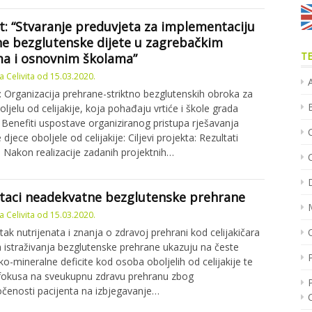
t: “Stvaranje preduvjeta za implementaciju
ne bezglutenske dijete u zagrebačkim
T
ma i osnovnim školama”
 Celivita
od
15.03.2020.
 Organizacija prehrane-striktno bezglutenskih obroka za
ljelu od celijakije, koja pohađaju vrtiće i škole grada
Benefiti uspostave organiziranog pristupa rješavanja
C
djece oboljele od celijakije: Ciljevi projekta: Rezultati
: Nakon realizacije zadanih projektnih…
taci neadekvatne bezglutenske prehrane
 Celivita
od
15.03.2020.
ak nutrijenata i znanja o zdravoj prehrani kod celijakičara
istraživanja bezglutenske prehrane ukazuju na česte
ko-mineralne deficite kod osoba oboljelih od celijakije te
fokusa na sveukupnu zdravu prehranu zbog
čenosti pacijenta na izbjegavanje…