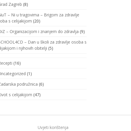
Grad Zagreb
(8)
NuT – Ni u tragovima – Brigom za zdravlje
oba s celijakijom
(20)
OiZ – Organizacijom i znanjem do zdravlja
(9)
SCHOOL4CD – Dan u školi za zdravlje osoba s
lijakijom i njihovih obitelji
(5)
Recepti
(16)
Uncategorized
(1)
Zadarska podružnica
(6)
Život s celijakijom
(47)
Uvjeti korištenja