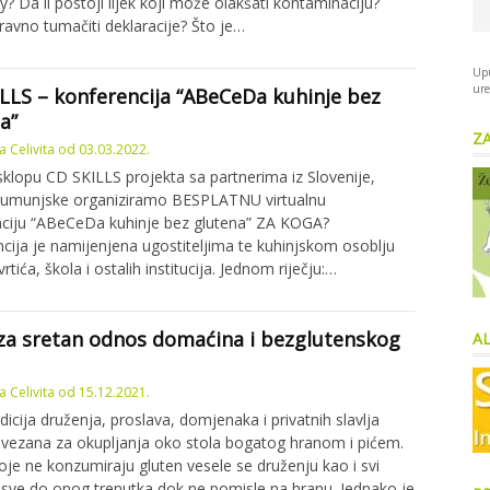
y? Da li postoji lijek koji može olakšati kontaminaciju?
ravno tumačiti deklaracije? Što je…
Upu
ure
LLS – konferencija “ABeCeDa kuhinje bez
a”
Z
 Celivita
od
03.03.2022.
klopu CD SKILLS projekta sa partnerima iz Slovenije,
 Rumunjske organiziramo BESPLATNU virtualnu
ciju “ABeCeDa kuhinje bez glutena” ZA KOGA?
cija je namijenjena ugostiteljima te kuhinjskom osoblju
vrtića, škola i ostalih institucija. Jednom riječju:…
za sretan odnos domaćina i bezglutenskog
AL
 Celivita
od
15.12.2021.
dicija druženja, proslava, domjenaka i privatnih slavlja
e vezana za okupljanja oko stola bogatog hranom i pićem.
je ne konzumiraju gluten vesele se druženju kao i svi
. sve do onog trenutka dok ne pomisle na hranu. Jednako je