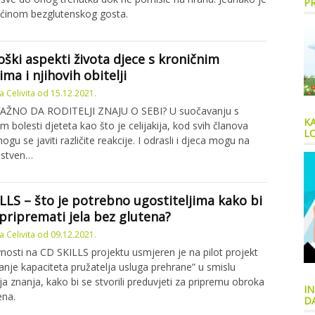
P
ćinom bezglutenskog gosta.
oški aspekti života djece s kroničnim
ima i njihovih obitelji
 Celivita
od
15.12.2021.
VAŽNO DA RODITELJI ZNAJU O SEBI? U suočavanju s
K
m bolesti djeteta kao što je celijakija, kod svih članova
LO
mogu se javiti različite reakcije. I odrasli i djeca mogu na
jstven…
LLS – što je potrebno ugostiteljima kako bi
pripremati jela bez glutena?
 Celivita
od
09.12.2021.
vnosti na CD SKILLS projektu usmjeren je na pilot projekt
anje kapaciteta pružatelja usluga prehrane” u smislu
a znanja, kako bi se stvorili preduvjeti za pripremu obroka
IN
ena.
D