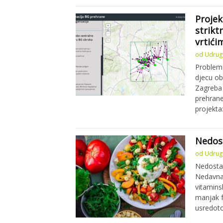
Projek
strikt
vrtići
od
Udruga
Problem:
djecu obo
Zagreba 
prehrane 
projekta
Nedos
od
Udruga
Nedostat
Nedavna 
vitamins
manjak 
usredoto