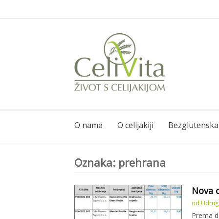
Skoči
na
sadržaj
CeliVita
Život s celijakijom
O nama
O celijakiji
Bezglutenska
Oznaka:
prehrana
Nova c
od
Udruga
Prema do