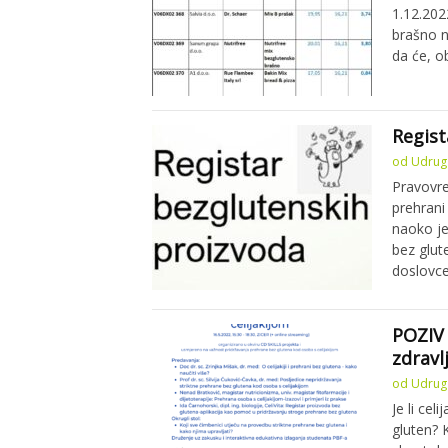
1.12.202
brašno n
da će, o
Regist
od
Udruga
Pravovre
prehrani 
naoko je
bez glut
doslovc
POZIV 
zdravl
od
Udruga
Je li cel
gluten? 