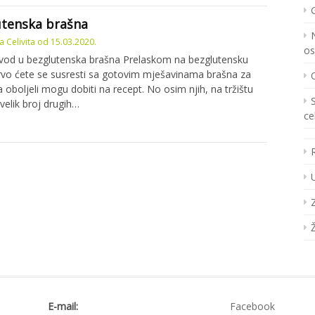
utenska brašna
 Celivita
od
15.03.2020.
os
vod u bezglutenska brašna Prelaskom na bezglutensku
prvo ćete se susresti sa gotovim mješavinama brašna za
a oboljeli mogu dobiti na recept. No osim njih, na tržištu
 velik broj drugih…
ce
E-mail:
Facebook