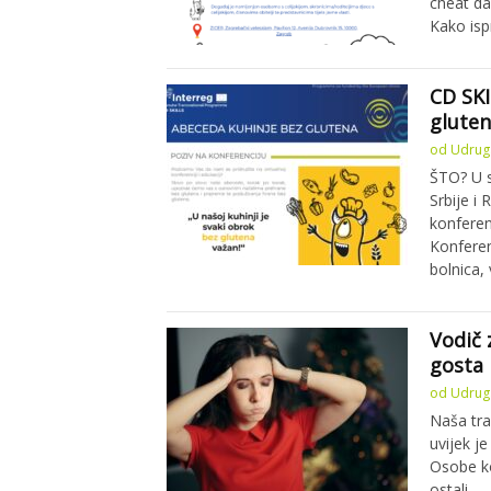
cheat da
Kako isp
CD SKI
gluten
od
Udruga
ŠTO? U s
Srbije i
konferen
Konferen
bolnica, 
Vodič 
gosta
od
Udruga
Naša tra
uvijek j
Osobe ko
ostali …