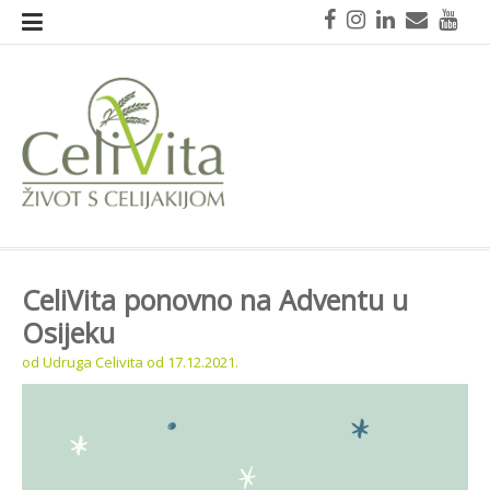
Skoči
Facebook
Instagram
LinkedIn
Mail
You
na
sadržaj
CeliVita
Život s celijakijom
CeliVita ponovno na Adventu u
Osijeku
od
Udruga Celivita
od
17.12.2021.