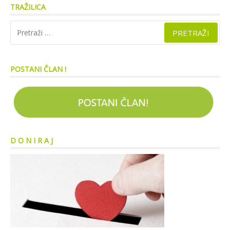
TRAŽILICA
Pretraži:
POSTANI ČLAN !
D O N I R A J