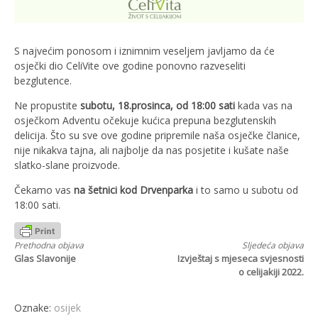
S najvećim ponosom i iznimnim veseljem javljamo da će
osječki dio CeliVite ove godine ponovno razveseliti
bezglutence.
Ne propustite
subotu, 18.prosinca, od 18:00 sati
kada vas na
osječkom Adventu očekuje kućica prepuna bezglutenskih
delicija. Što su sve ove godine pripremile naša osječke članice,
nije nikakva tajna, ali najbolje da nas posjetite i kušate naše
slatko-slane proizvode.
Čekamo vas
na šetnici kod Drvenparka
i to samo u subotu od
18:00 sati.
Nastavi
Prethodna objava
Sljedeća objava
Glas Slavonije
Izvještaj s mjeseca svjesnosti
s
o celijakiji 2022.
čitanjem
Oznake:
osijek