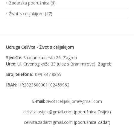
Zadarska podružnica
(6)
Život s celijakijom
(47)
Udruga CeliVita - Život s celijakijom
Sjedište:
Strojarska cesta 26, Zagreb
Ured:
Ul. Crvenog križa 33 (ulaz s Branimirove), Zagreb
Broj telefona:
099 847 8865
IBAN:
HR2823600001102459962
E-mail:
zivotscelijakijom@gmail.com
celivita.osijek@gmail.com
(podružnica Osijek)
celivita.zadar@gmail.com
(podružnica Zadar)