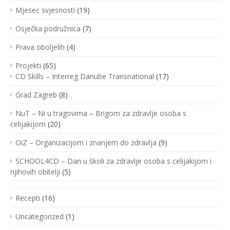
Mjesec svjesnosti
(19)
Osječka podružnica
(7)
Prava oboljelih
(4)
Projekti
(65)
CD Skills – Interreg Danube Transnational
(17)
Grad Zagreb
(8)
NuT – Ni u tragovima – Brigom za zdravlje osoba s
celijakijom
(20)
OiZ – Organizacijom i znanjem do zdravlja
(9)
SCHOOL4CD – Dan u školi za zdravlje osoba s celijakijom i
njihovih obitelji
(5)
Recepti
(16)
Uncategorized
(1)