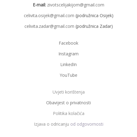
E-mail:
zivotscelijakijom@gmail.com
celivita.osijek@gmail.com
(podružnica Osijek)
celivita.zadar@gmail.com
(podružnica Zadar)
Facebook
Instagram
LinkedIn
YouTube
Uvjeti korištenja
Obavijest o privatnosti
Politika kolačića
Izjava o odricanju
od odgovornosti