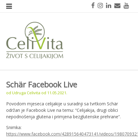
Skoči
Facebook
Instagram
LinkedIn
Mail
You
na
sadržaj
CeliVita
Život s celijakijom
Schär Facebook Live
od
Udruga Celivita
od
11.05.2021.
Povodom mjeseca celijakije u suradnji sa tvrtkom Schär
održan je Facebook Live na temu: “Celijakija, drugi oblici
nepodnošenja glutena i primjena bezglutenske prehrane“.
Snimka:
https://www.facebook.com/428915640473141/videos/198070932