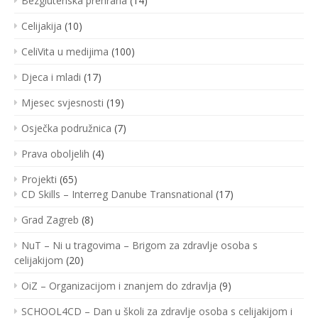
Bezglutenska prehrana
(14)
Celijakija
(10)
CeliVita u medijima
(100)
Djeca i mladi
(17)
Mjesec svjesnosti
(19)
Osječka podružnica
(7)
Prava oboljelih
(4)
Projekti
(65)
CD Skills – Interreg Danube Transnational
(17)
Grad Zagreb
(8)
NuT – Ni u tragovima – Brigom za zdravlje osoba s
celijakijom
(20)
OiZ – Organizacijom i znanjem do zdravlja
(9)
SCHOOL4CD – Dan u školi za zdravlje osoba s celijakijom i