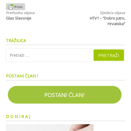
Nastavi
Prethodna objava
Sljedeća objava
Glas Slavonije
HTV1 – “Dobro jutro,
s
Hrvatska”
čitanjem
TRAŽILICA
Pretraži:
POSTANI ČLAN !
D O N I R A J