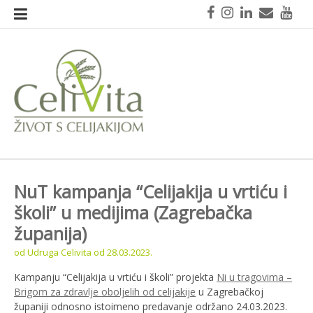
Skoči
Facebook
Instagram
LinkedIn
Mail
You
na
sadržaj
CeliVita
Život s celijakijom
NuT kampanja “Celijakija u vrtiću i
školi” u medijima (Zagrebačka
županija)
od
Udruga Celivita
od
28.03.2023.
Kampanju “Celijakija u vrtiću i školi” projekta
Ni u tragovima –
Brigom za zdravlje oboljelih od celijakije
u Zagrebačkoj
županiji odnosno istoimeno predavanje održano 24.03.2023.