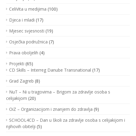
CeliVita u medijima
(100)
Djeca i mladi
(17)
Mjesec svjesnosti
(19)
Osječka podružnica
(7)
Prava oboljelih
(4)
Projekti
(65)
CD Skills – Interreg Danube Transnational
(17)
Grad Zagreb
(8)
NuT – Ni u tragovima – Brigom za zdravlje osoba s
celijakijom
(20)
OiZ – Organizacijom i znanjem do zdravlja
(9)
SCHOOL4CD – Dan u školi za zdravlje osoba s celijakijom i
njihovih obitelji
(5)