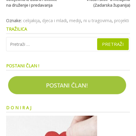
s
na druženje i predavanja
(Zadarska županija)
čitanjem
Oznake:
celijakija
,
djeca i mladi
,
mediji
,
ni u tragovima
,
projekti
TRAŽILICA
Pretraži:
POSTANI ČLAN !
D O N I R A J