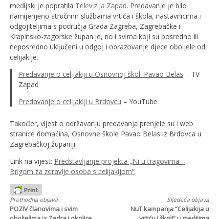
medijski je popratila
Televizija Zapad
. Predavanje je bilo
namijenjeno stručnim službama vrtića i škola, nastavnicima i
odgojiteljima s područja Grada Zagreba, Zagrebačke i
Krapinsko-zagorske županije, no i svima koji su posredno ili
neposredno uključeni u odgoj i obrazovanje djece oboljele od
celijakije.
Predavanje o celijakiji u Osnovnoj školi Pavao Belas
– TV
Zapad
Predavanje o celijakiji u Brdovcu
– YouTube
Također, vijest o održavanju predavanja prenjele su i web
stranice domaćina, Osnovne škole Pavao Belas iz Brdovca u
Zagrebačkoj županiji.
Link na vijest:
Predstavljanje projekta „Ni u tragovima –
Brigom za zdravlje osoba s celijakijom“
Nastavi
Prethodna objava
Sljedeća objava
POZIV članovima i svim
NuT kampanja “Celijakija u
oboljelima iz Zadra i okolice
vrtiću i školi” u medijima