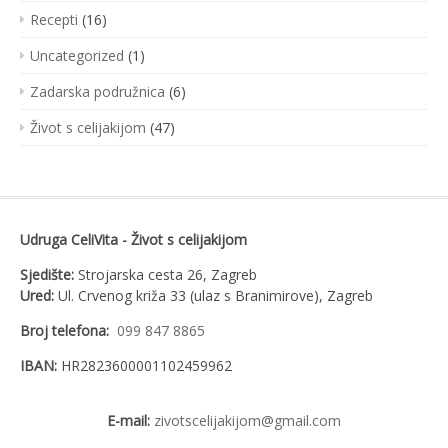
Recepti
(16)
Uncategorized
(1)
Zadarska podružnica
(6)
Život s celijakijom
(47)
Udruga CeliVita - Život s celijakijom
Sjedište:
Strojarska cesta 26, Zagreb
Ured:
Ul. Crvenog križa 33 (ulaz s Branimirove), Zagreb
Broj telefona:
099 847 8865
IBAN:
HR2823600001102459962
E-mail:
zivotscelijakijom@gmail.com