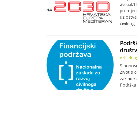
26.-28.1
promjene
uz ostva
civilnog
Podršk
društ
od
Udruga
S ponoso
Život s 
zaklade z
Podrška 