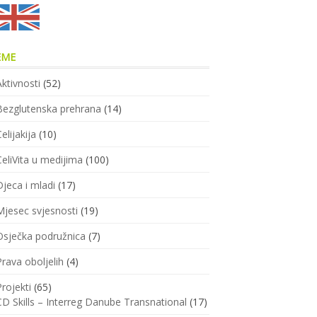
EME
Aktivnosti
(52)
Bezglutenska prehrana
(14)
elijakija
(10)
CeliVita u medijima
(100)
Djeca i mladi
(17)
Mjesec svjesnosti
(19)
Osječka podružnica
(7)
Prava oboljelih
(4)
Projekti
(65)
CD Skills – Interreg Danube Transnational
(17)