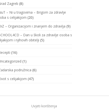
Grad Zagreb
(8)
NuT – Ni u tragovima – Brigom za zdravlje
oba s celijakijom
(20)
OiZ – Organizacijom i znanjem do zdravlja
(9)
SCHOOL4CD – Dan u školi za zdravlje osoba s
lijakijom i njihovih obitelji
(5)
Recepti
(16)
Uncategorized
(1)
Zadarska podružnica
(6)
Život s celijakijom
(47)
Uvjeti korištenja