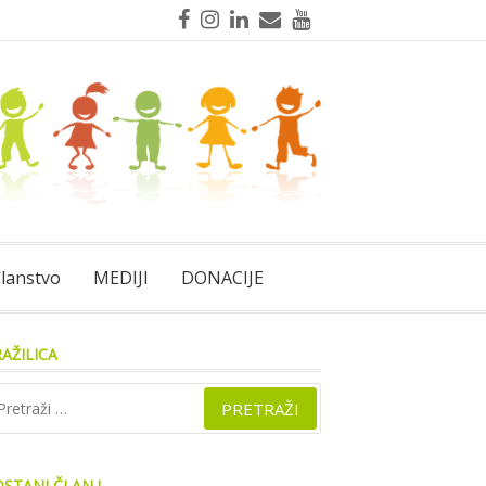
Facebook
Instagram
LinkedIn
Mail
YouTube
lanstvo
MEDIJI
DONACIJE
AŽILICA
traži:
STANI ČLAN !