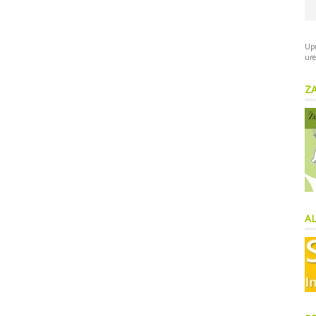
Upu
ure
Z
AL