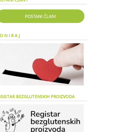
O N I R A J
EGISTAR BEZGLUTENSKIH PROIZVODA