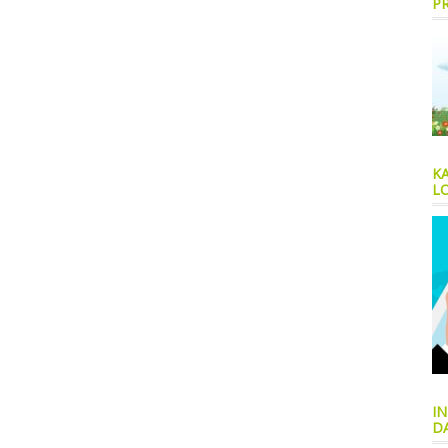
P
K
LO
IN
D