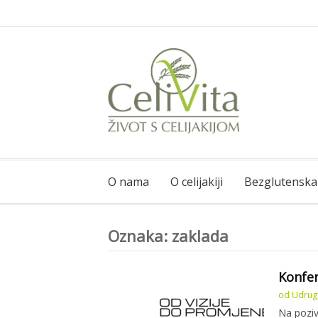
Skoči
na
sadržaj
CeliVita
Život s celijakijom
O nama
O celijakiji
Bezglutenska
Oznaka:
zaklada
Konfer
od
Udruga
Na poziv