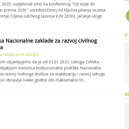
1.2025. sudjelovali smo na konferenciji “Od vizije do
: prema 2030.” usredotočenoj na ključna pitanja vezana
renje Ciljeva održivog razvoja (UN 2030), jačanje uloge
…
D 
a Nacionalne zaklade za razvoj civilnog
va
 Celivita
od
01.04.2023.
m objavljujemo da je od 01.01.2023. Udruga CeliVita –
celijakijom korisnica institucionalne podrške Nacionalne
a razvoj civilnoga društva za stabilizaciju i razvoj udruge.
se obnavlja svake godine (do maksimalno tri…
R