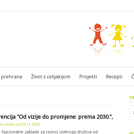
 prehrana
Život s celijakijom
Projekti
Recepti
Č
TR
Pre
encija “Od vizije do promjene: prema 2030.”,
 Celivita
od
29.11.2025.
 Nacionalne zaklade za razvoj civilnoga društva od
PO