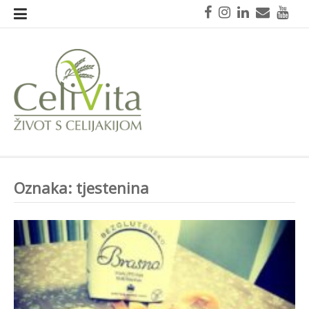
Skoči
Facebook
Instagram
LinkedIn
Mail
You
na
sadržaj
CeliVita
Život s celijakijom
Oznaka:
tjestenina