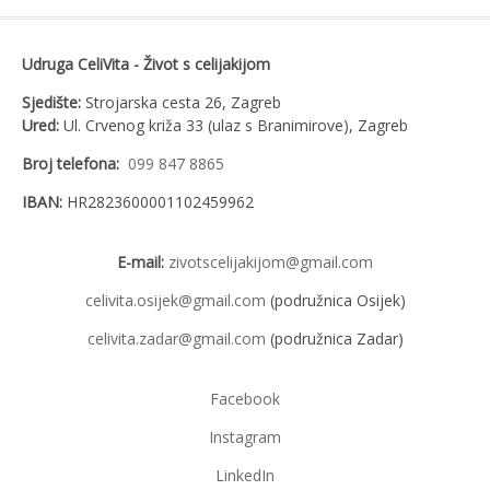
Udruga CeliVita - Život s celijakijom
Sjedište:
Strojarska cesta 26, Zagreb
Ured:
Ul. Crvenog križa 33 (ulaz s Branimirove), Zagreb
Broj telefona:
099 847 8865
IBAN:
HR2823600001102459962
E-mail:
zivotscelijakijom@gmail.com
celivita.osijek@gmail.com
(podružnica Osijek)
celivita.zadar@gmail.com
(podružnica Zadar)
Facebook
Instagram
LinkedIn