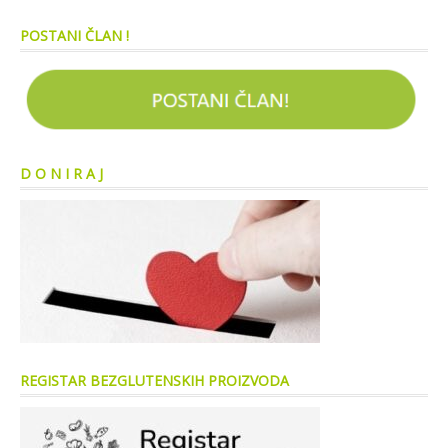
POSTANI ČLAN !
D O N I R A J
REGISTAR BEZGLUTENSKIH PROIZVODA