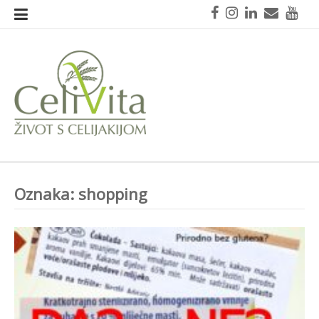
Skoči
Facebook
Instagram
LinkedIn
Mail
You
na
sadržaj
CeliVita
Život s celijakijom
Oznaka:
shopping