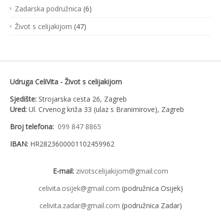
Zadarska podružnica
(6)
Život s celijakijom
(47)
Udruga CeliVita - Život s celijakijom
Sjedište:
Strojarska cesta 26, Zagreb
Ured:
Ul. Crvenog križa 33 (ulaz s Branimirove), Zagreb
Broj telefona:
099 847 8865
IBAN:
HR2823600001102459962
E-mail:
zivotscelijakijom@gmail.com
celivita.osijek@gmail.com
(podružnica Osijek)
celivita.zadar@gmail.com
(podružnica Zadar)