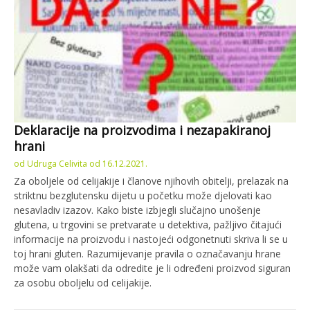
Deklaracije na proizvodima i nezapakiranoj
hrani
od
Udruga Celivita
od
16.12.2021.
Za oboljele od celijakije i članove njihovih obitelji, prelazak na
striktnu bezglutensku dijetu u početku može djelovati kao
nesavladiv izazov. Kako biste izbjegli slučajno unošenje
glutena, u trgovini se pretvarate u detektiva, pažljivo čitajući
informacije na proizvodu i nastojeći odgonetnuti skriva li se u
toj hrani gluten. Razumijevanje pravila o označavanju hrane
može vam olakšati da odredite je li određeni proizvod siguran
za osobu oboljelu od celijakije.