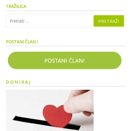
TRAŽILICA
Pretraži:
POSTANI ČLAN !
D O N I R A J