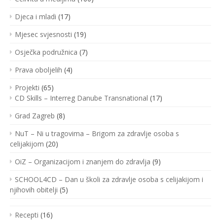
Djeca i mladi
(17)
Mjesec svjesnosti
(19)
Osječka podružnica
(7)
Prava oboljelih
(4)
Projekti
(65)
CD Skills – Interreg Danube Transnational
(17)
Grad Zagreb
(8)
NuT – Ni u tragovima – Brigom za zdravlje osoba s
celijakijom
(20)
OiZ – Organizacijom i znanjem do zdravlja
(9)
SCHOOL4CD – Dan u školi za zdravlje osoba s celijakijom i
njihovih obitelji
(5)
Recepti
(16)