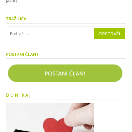
(AGA).
TRAŽILICA
Pretraži:
POSTANI ČLAN !
D O N I R A J