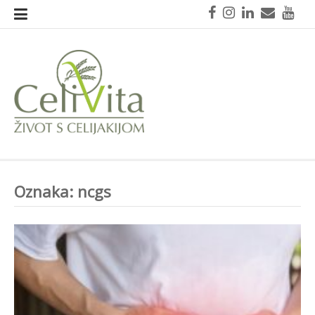
Skoči
Facebook
Instagram
LinkedIn
Mail
You
na
sadržaj
CeliVita
Život s celijakijom
Oznaka:
ncgs