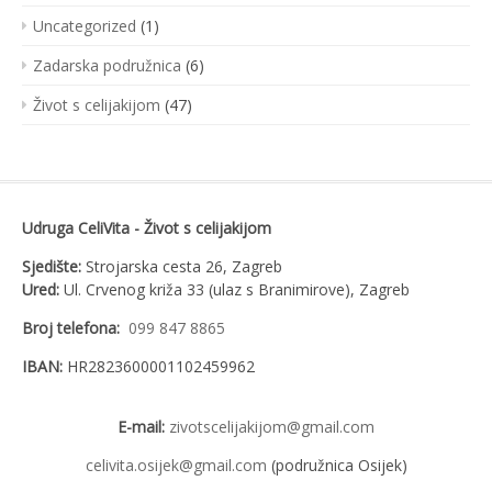
Uncategorized
(1)
Zadarska podružnica
(6)
Život s celijakijom
(47)
Udruga CeliVita - Život s celijakijom
Sjedište:
Strojarska cesta 26, Zagreb
Ured:
Ul. Crvenog križa 33 (ulaz s Branimirove), Zagreb
Broj telefona:
099 847 8865
IBAN:
HR2823600001102459962
E-mail:
zivotscelijakijom@gmail.com
celivita.osijek@gmail.com
(podružnica Osijek)