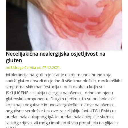
Necelijakična nealergijska osjetljivost na
gluten
od
Udruga Celivita
od
07.12.2021.
Intolerancija na gluten je stanje u kojem unos hrane koja
sadrži gluten dovodi do jedne ili više imunoloških, morfoloških i
simptomatskih manifestacija u onih osoba u kojih su
ISKLJUČENE celijakija i alergija na pšenicu, odnosno njenu
glutensku komponentu. Drugim riječima, to su oni bolesnici
koji imaju negativne imuno-alergološke testove na pšenicu,
negativne serološke testove za celijakiju (anti-tTG i EMA) uz
uredan nalaz ukupnog IgA te uredan nalaz biopsije sluznice
tankog crijeva, ali mogu imati pozitivna protutijela na glijadin