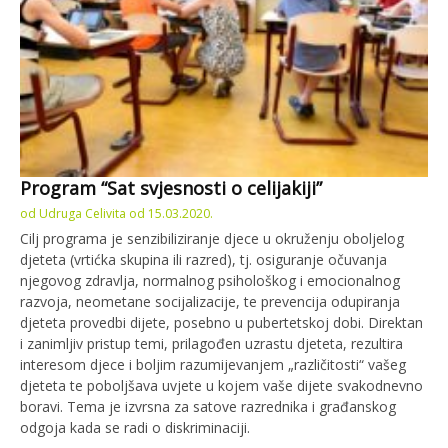
Program “Sat svjesnosti o celijakiji”
od
Udruga Celivita
od
15.03.2020.
Cilj programa je senzibiliziranje djece u okruženju oboljelog
djeteta (vrtićka skupina ili razred), tj. osiguranje očuvanja
njegovog zdravlja, normalnog psihološkog i emocionalnog
razvoja, neometane socijalizacije, te prevencija odupiranja
djeteta provedbi dijete, posebno u pubertetskoj dobi. Direktan
i zanimljiv pristup temi, prilagođen uzrastu djeteta, rezultira
interesom djece i boljim razumijevanjem „različitosti“ vašeg
djeteta te poboljšava uvjete u kojem vaše dijete svakodnevno
boravi. Tema je izvrsna za satove razrednika i građanskog
odgoja kada se radi o diskriminaciji.