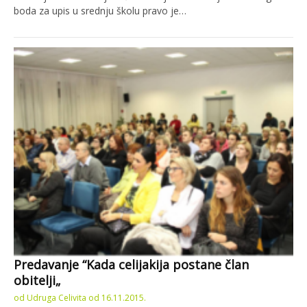
boda za upis u srednju školu pravo je…
Predavanje “Kada celijakija postane član
obitelji„
od
Udruga Celivita
od
16.11.2015.