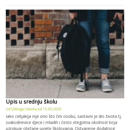
Upis u srednju školu
od
Udruga Celivita
od
15.03.2020.
Iako celijakija nije ono što čini osobu, sastavni je dio života tj.
svakodnevice djece i mladih i često otegotna okolnost koja
uzrokuje otežane uvjete školovanja. Ostvarenje dodatnog