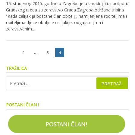
16. studenog 2015. godine u Zagrebu je u suradnji i uz potporu
Gradskog ureda za zdravstvo Grada Zagreba održana tribina
“Kada celijakija postane član obitelji„ namijenjena roditeljima i
obiteljima djece oboljele celijakije, odgajateljima i
zdravstvenim…
Paginacija
Stranica
Stranica
Stranica
1
…
3
4
objava
TRAŽILICA
Pretraži:
POSTANI ČLAN !