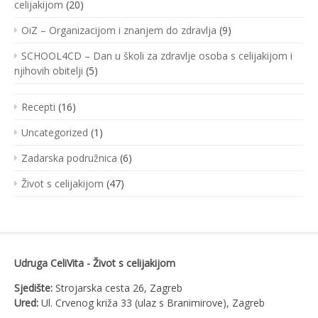
celijakijom
(20)
OiZ – Organizacijom i znanjem do zdravlja
(9)
SCHOOL4CD – Dan u školi za zdravlje osoba s celijakijom i
njihovih obitelji
(5)
Recepti
(16)
Uncategorized
(1)
Zadarska podružnica
(6)
Život s celijakijom
(47)
Udruga CeliVita - Život s celijakijom
Sjedište:
Strojarska cesta 26, Zagreb
Ured:
Ul. Crvenog križa 33 (ulaz s Branimirove), Zagreb