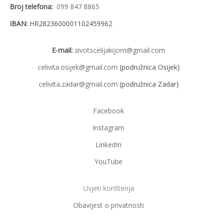
Broj telefona:
099 847 8865
IBAN:
HR2823600001102459962
E-mail:
zivotscelijakijom@gmail.com
celivita.osijek@gmail.com
(podružnica Osijek)
celivita.zadar@gmail.com
(podružnica Zadar)
Facebook
Instagram
LinkedIn
YouTube
Uvjeti korištenja
Obavijest o privatnosti