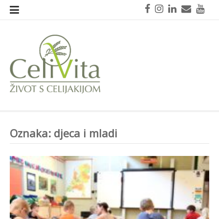
Skoči
Facebook
Instagram
LinkedIn
Mail
You
na
sadržaj
CeliVita
Život s celijakijom
Oznaka:
djeca i mladi